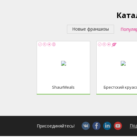
Ката
Новые франшизы
Популя
ShaurMeals
Брестский круас
Под
Присоединяйтесь!