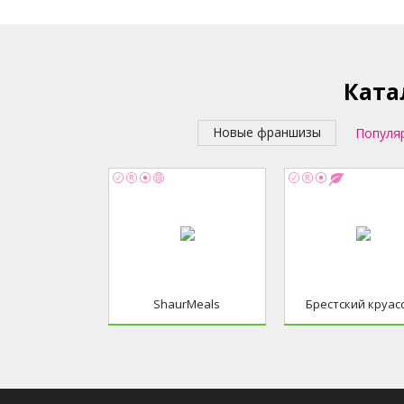
Ката
Новые франшизы
Популя
ShaurMeals
Брестский круас