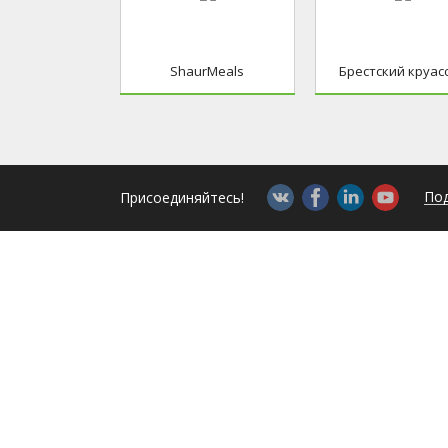
ShaurMeals
Брестский круас
Под
Присоединяйтесь!