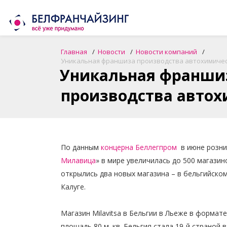
Главная
Новости
Новости компаний
Уникальная франшиза производства автохимичес
Уникальная франши
производства автох
По данным
концерна Беллегпром
в июне розни
Милавица
» в мире увеличилась до 500 магазин
открылись два новых магазина – в бельгийско
Калуге.
Магазин Milavitsa в Бельгии в Льеже в формате 
площадь 80 м. кв. Бельгия стала 19-й страной 