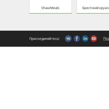
ShaurMeals
Брестский круас
Под
Присоединяйтесь!