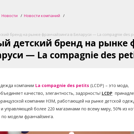
Новости
Новости компаний
ский бренд на рынке франчайзинга в Беларуси — La compagnie des pet
ый детский бренд на рынке 
руси — La compagnie des peti
одежда компании
La compagnie des petits
(LCDP) – это мода,
бъединяет качество, элегантность, задорность!
LCDP
принадле
французской компании
H3M, работающей на рынке детской одеж
 и управляющей более 220 магазинами по всему миру, 50% из к
 по модели франчайзинга.