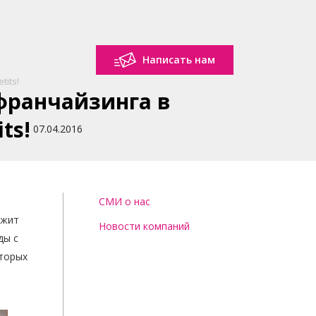
Написать нам
its!
франчайзинга в
ts!
07.04.2016
СМИ о нас
жит
Новости компаний
ды с
оторых