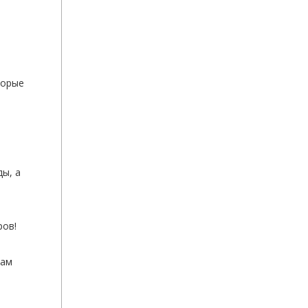
торые
ы, а
ров!
гам