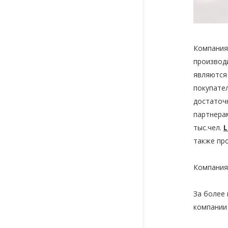
Компания
производ
являются
покупател
достаточ
партнерам
тыс.чел.
L
также пр
Компани
За более
компании