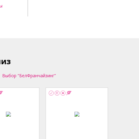
зы
шиз
Выбор “БелФранчайзинг”