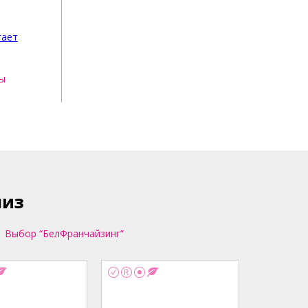
зы
шиз
Выбор “БелФранчайзинг”