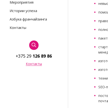
Мероприятия
невыс
Истории успеха
помощ
Азбука франчайзинга
право
Контакты
полно
пакет
старт
менед
+375 29
126 89 86
изгот
Контакты
изгот
техни
SEO-п
посто
почта