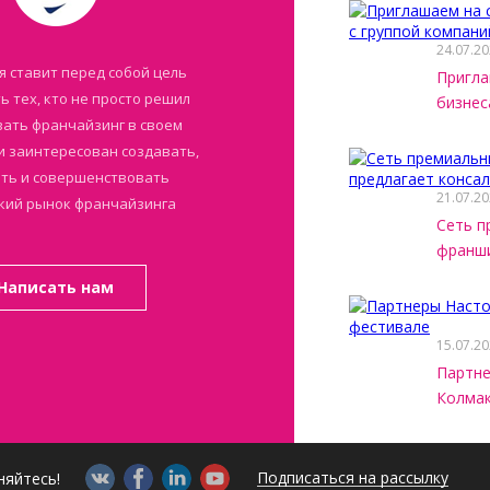
24.07.2
я ставит перед собой цель
Пригла
 тех, кто не просто решил
бизнес
ать франчайзинг в своем
 и заинтересован создавать,
ть и совершенствовать
21.07.2
кий рынок франчайзинга
Сеть п
франши
Написать нам
15.07.2
Партне
Колмак
Подписаться на рассылку
няйтесь!