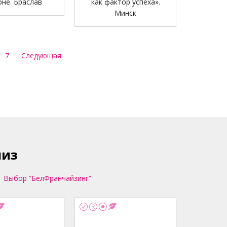
оне. Браслав
как фактор успеха».
Минск
7
Следующая
шиз
Выбор “БелФранчайзинг”