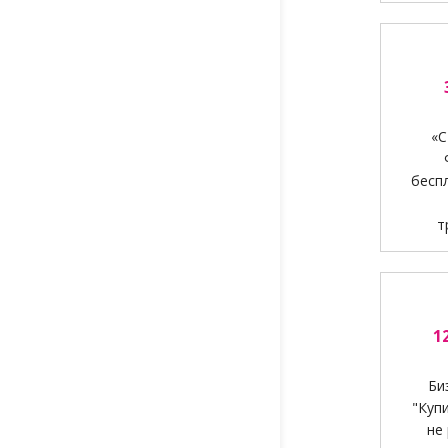
«С
бесп
т
1
Би
"Куп
не