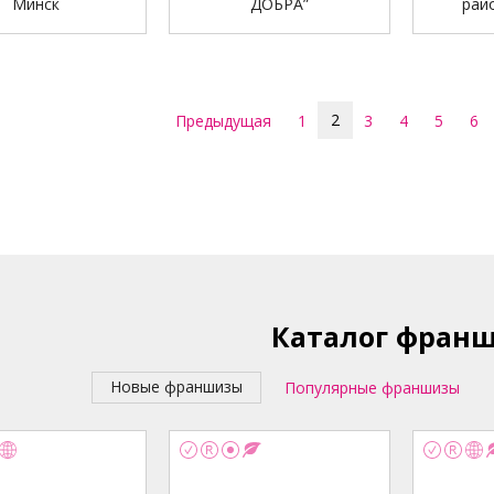
Минск
ДОБРА”
рай
2
Предыдущая
1
3
4
5
6
Каталог фран
Новые франшизы
Популярные франшизы