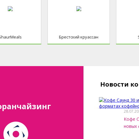
ShaurMeals
Брестский круассан
Новости к
франчайзинг
28.07.2
Кофе С
новых 