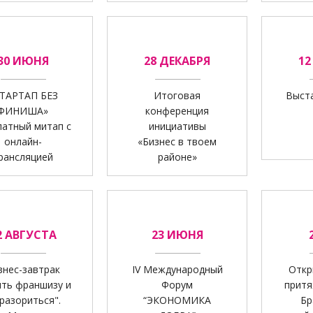
30 ИЮНЯ
28 ДЕКАБРЯ
12
ТАРТАП БЕЗ
Итоговая
Выст
ФИНИША»
конференция
латный митап с
инициативы
онлайн-
«Бизнес в твоем
рансляцией
районе»
2 АВГУСТА
23 ИЮНЯ
знес-завтрак
IV Международный
Откр
ить франшизу и
Форум
притя
 разориться".
“ЭКОНОМИКА
Бр