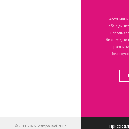
Ассоциаци
объединить
использов
бизнесе, но
развива
белорусс
Присоеди
© 2011-2026 Белфранчайзинг