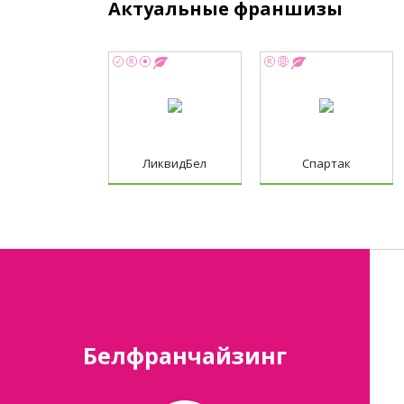
Актуальные франшизы
ЛиквидБел
Спартак
Белфранчайзинг