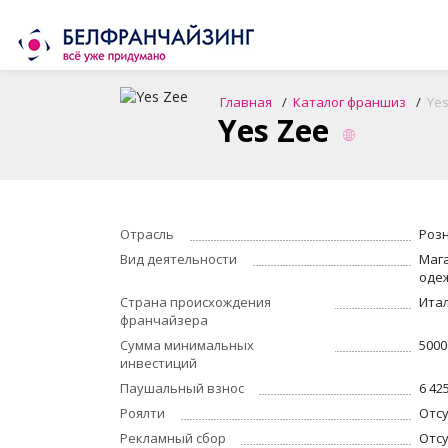
Главная
Каталог франшиз
Yes
Yes Zee
Отрасль
Роз
Вид деятельности
Маг
оде
Страна происхождения
Ита
франчайзера
Сумма минимальных
5000
инвестиций
Паушальный взнос
6 42
Роялти
Отс
Рекламный сбор
Отс