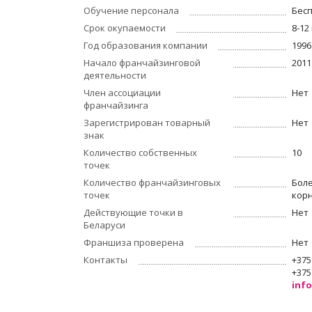
Обучение персонала
Бес
Срок окупаемости
8-12
Год образования компании
1996
Начало франчайзинговой
2011
деятельности
Член ассоциации
Нет
франчайзинга
Зарегистрирован товарный
Нет
знак
Количество собственных
10
точек
Количество франчайзинговых
Боле
точек
кор
Действующие точки в
Нет
Беларуси
Франшиза проверена
Нет
Контакты
+375
+375
inf