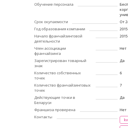
Обучение персонала
Бесп
кор
уни
Срок окупаемости
От 2
Год образования компании
2015
Начало франчайзинговой
2015
деятельности
Член ассоциации
Нет
франчайзинга
Зарегистрирован товарный
Да
знак
Количество собственных
6
точек
Количество франчайзинговых
7
точек
Действующие точки в
Да
Беларуси
Франшиза проверена
Нет
Контакты
kv