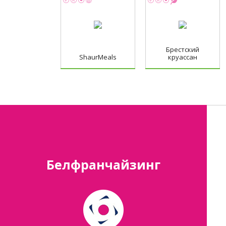
Брестский
ShaurMeals
круассан
Белфранчайзинг