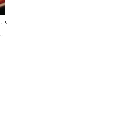
е. В
сс