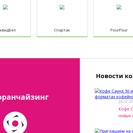
квидБел
Спартак
PourPour
Новости к
франчайзинг
28.07.2
Кофе С
новых 