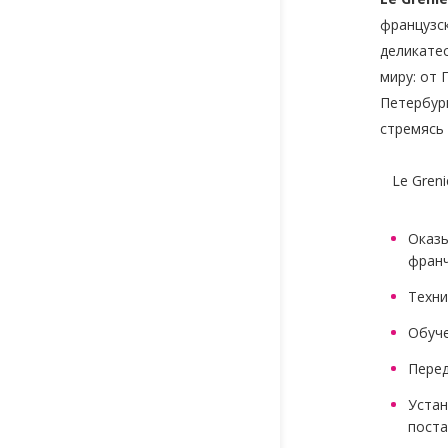
французск
деликатес
миру: от 
Петербур
стремясь 
Le Greni
Оказы
франч
Техни
Обуче
Перед
Устан
пост