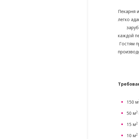
Пекарня и
легко ад
зарубежн
каждой п
Гостям п
производс
Требова
150 м
2
50 м
2
15 м
2
10 м