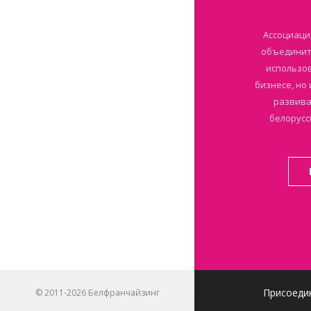
Ассоциаци
объединить
использов
бизнесе, но
развива
белорусс
Присоеди
© 2011-2026 Белфранчайзинг