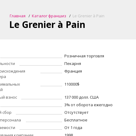
Главная
Каталог франшиз
Le Grenier à Pain
Le Grenier à Pain
Розничная торговля
льности
Пекарня
оисхождения
Франция
ера
нимальных
110000$
ий
ый взнос
137 000 долл. США
3% от оборота ежегодно
й сбор
Отсутствует
 персонала
Бесплатное
аемости
От 1 года
ования компании
1998