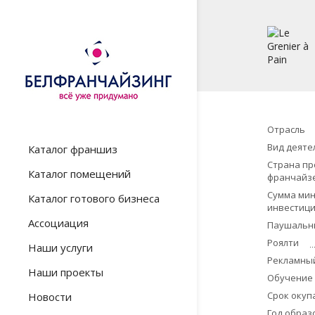
Отрасль
Вид деяте
Каталог франшиз
Страна пр
Каталог помещений
франчайз
Сумма ми
Каталог готового бизнеса
инвестиц
Ассоциация
Паушальн
Роялти
Наши услуги
Рекламны
Наши проекты
Обучение
Срок окуп
Новости
Год образ