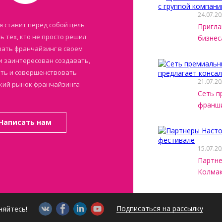
24.07.2
я ставит перед собой цель
Пригла
 тех, кто не просто решил
бизнес
ать франчайзинг в своем
 и заинтересован создавать,
ть и совершенствовать
21.07.2
кий рынок франчайзинга
Сеть п
франши
Написать нам
15.07.2
Партне
Колмак
Подписаться на рассылку
няйтесь!