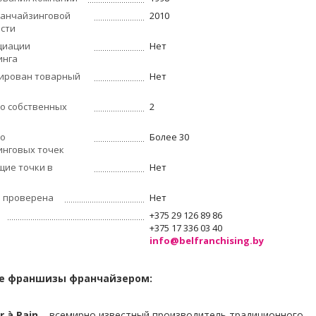
ранчайзинговой
2010
сти
циации
Нет
инга
рирован товарный
Нет
о собственных
2
во
Более 30
инговых точек
ие точки в
Нет
 проверена
Нет
+375 29 126 89 86
+375 17 336 03 40
info@belfranchising.by
е франшизы франчайзером:
r
à
Pain
– всемирно известный производитель традиционного