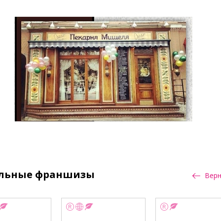
альные франшизы
Верн