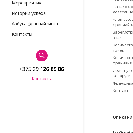
Мероприятия
Начало ф
деятельно
Истории успеха
Член ассо
Азбука франчайзинга
франчайз
Зарегист
Контакты
знак
Количеств
точек
Количест
франчайз
+375 29
126 89 86
Действующ
Беларуси
Контакты
Франшиза
Контакты
Описани
Le
Grenie