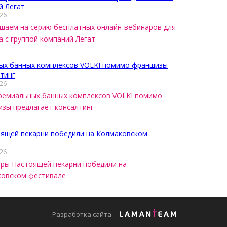
026
шаем на серию бесплатных онлайн-вебинаров для
а с группой компаний Легат
026
ремиальных банных комплексов VOLKI помимо
зы предлагает консалтинг
026
ры Настоящей пекарни победили на
овском фестивале
Разработка сайта
-